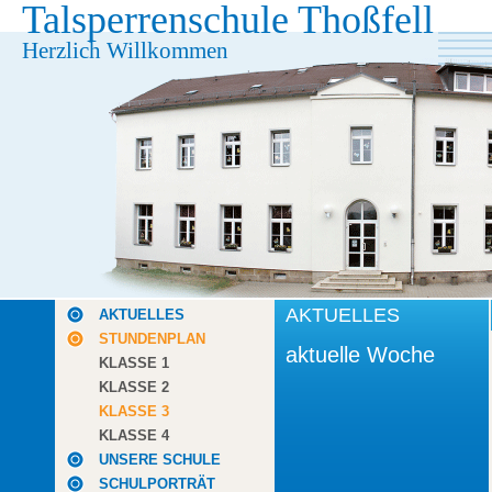
Talsperrenschule Thoßfell
Herzlich Willkommen
AKTUELLES
AKTUELLES
STUNDENPLAN
aktuelle Woche
KLASSE 1
KLASSE 2
KLASSE 3
KLASSE 4
UNSERE SCHULE
SCHULPORTRÄT