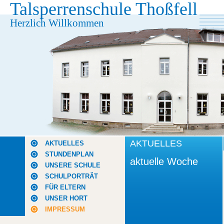
Talsperrenschule Thoßfell
Herzlich Willkommen
AKTUELLES
AKTUELLES
STUNDENPLAN
aktuelle Woche
UNSERE SCHULE
SCHULPORTRÄT
FÜR ELTERN
UNSER HORT
IMPRESSUM