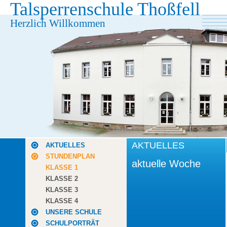
Talsperrenschule Thoßfell
Herzlich Willkommen
AKTUELLES
AKTUELLES
STUNDENPLAN
aktuelle Woche
KLASSE 1
KLASSE 2
KLASSE 3
KLASSE 4
UNSERE SCHULE
SCHULPORTRÄT